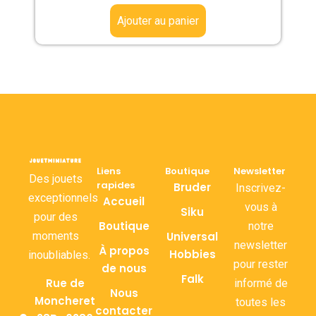
Ajouter au panier
Liens
Boutique
Newsletter
Des jouets
rapides
Bruder
Inscrivez-
exceptionnels
Accueil
vous à
Siku
pour des
Boutique
notre
moments
Universal
newsletter
À propos
Hobbies
inoubliables.
pour rester
de nous
Falk
Rue de
informé de
Nous
Moncheret
toutes les
contacter