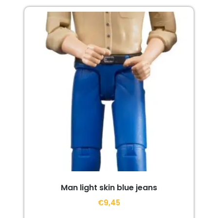
Man light skin blue jeans
€
9,45