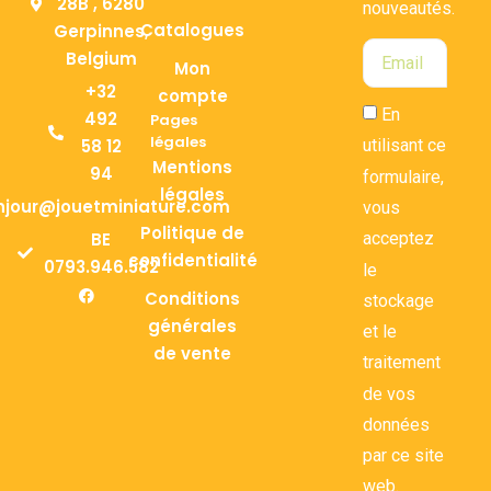
28B , 6280
nouveautés.
Catalogues
Gerpinnes,
Belgium
Mon
+32
compte
En
492
Pages
légales
58 12
utilisant ce
Mentions
94
formulaire,
légales
njour@jouetminiature.com
vous
Politique de
BE
acceptez
confidentialité
0793.946.582
le
Conditions
stockage
générales
et le
de vente
traitement
de vos
données
par ce site
web.