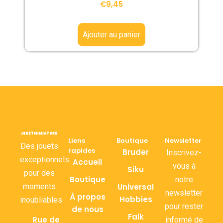
€
9,45
Ajouter au panier
Liens
Boutique
Newsletter
Des jouets
rapides
Bruder
Inscrivez-
exceptionnels
Accueil
vous à
Siku
pour des
Boutique
notre
moments
Universal
newsletter
À propos
Hobbies
inoubliables.
pour rester
de nous
Falk
Rue de
informé de