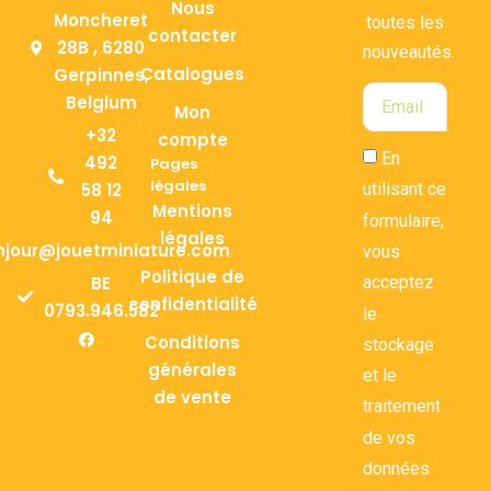
Nous
Moncheret
toutes les
contacter
28B , 6280
nouveautés.
Catalogues
Gerpinnes,
Belgium
Mon
+32
compte
En
492
Pages
légales
58 12
utilisant ce
Mentions
94
formulaire,
légales
njour@jouetminiature.com
vous
Politique de
BE
acceptez
confidentialité
0793.946.582
le
Conditions
stockage
générales
et le
de vente
traitement
de vos
données