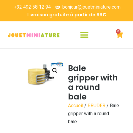
+32 492 58 12 94
bonjour@jouetminiature.com
Livraison gratuite à partir de 99€
0
Bale
gripper with
a round
bale
Accueil
/
BRUDER
/ Bale
gripper with a round
bale