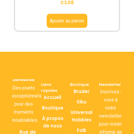
€
3,68
Ajouter au panier
Liens
Boutique
Newsletter
Des jouets
rapides
Bruder
Inscrivez-
exceptionnels
Accueil
vous à
Siku
pour des
Boutique
notre
moments
Universal
newsletter
À propos
Hobbies
inoubliables.
pour rester
de nous
Falk
Rue de
informé de