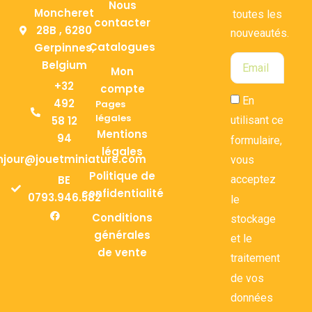
Nous
Moncheret
toutes les
contacter
28B , 6280
nouveautés.
Catalogues
Gerpinnes,
Belgium
Mon
+32
compte
En
492
Pages
légales
58 12
utilisant ce
Mentions
94
formulaire,
légales
njour@jouetminiature.com
vous
Politique de
BE
acceptez
confidentialité
0793.946.582
le
Conditions
stockage
générales
et le
de vente
traitement
de vos
données