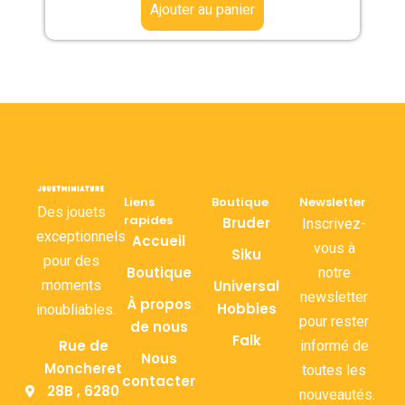
Ajouter au panier
Liens
Boutique
Newsletter
Des jouets
rapides
Bruder
Inscrivez-
exceptionnels
Accueil
vous à
Siku
pour des
Boutique
notre
moments
Universal
newsletter
À propos
Hobbies
inoubliables.
pour rester
de nous
Falk
Rue de
informé de
Nous
Moncheret
toutes les
contacter
28B , 6280
nouveautés.