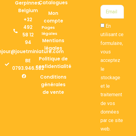
Catalogues
Gerpinnes,
Belgium
Mon
+32
compte
En
492
Pages
légales
58 12
utilisant ce
Mentions
94
formulaire,
légales
njour@jouetminiature.com
vous
Politique de
BE
acceptez
confidentialité
0793.946.582
le
Conditions
stockage
générales
et le
de vente
traitement
de vos
données
par ce site
web.