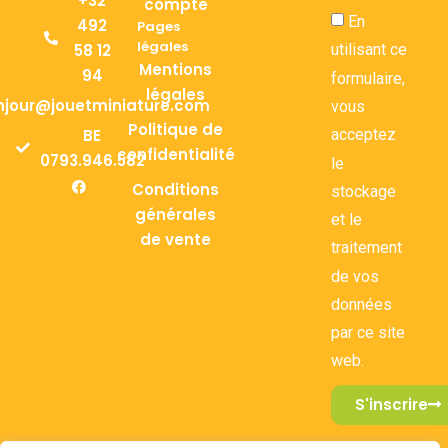
+32
compte
En
492
Pages
légales
58 12
utilisant ce
Mentions
94
formulaire,
légales
njour@jouetminiature.com
vous
Politique de
BE
acceptez
confidentialité
0793.946.582
le
Conditions
stockage
générales
et le
de vente
traitement
de vos
données
par ce site
web.
S'inscrire