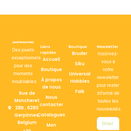
Liens
Boutique
Newsletter
Des jouets
rapides
Bruder
Inscrivez-
exceptionnels
Accueil
vous à
Siku
pour des
Boutique
notre
moments
Universal
newsletter
À propos
Hobbies
inoubliables.
pour rester
de nous
Falk
Rue de
informé de
Nous
Moncheret
toutes les
contacter
28B , 6280
nouveautés.
Catalogues
Gerpinnes,
Belgium
Mon