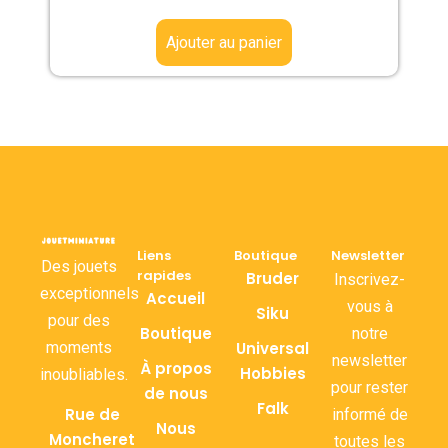
Ajouter au panier
Liens
Boutique
Newsletter
Des jouets
rapides
Bruder
Inscrivez-
exceptionnels
Accueil
vous à
Siku
pour des
Boutique
notre
moments
Universal
newsletter
À propos
Hobbies
inoubliables.
pour rester
de nous
Falk
Rue de
informé de
Nous
Moncheret
toutes les