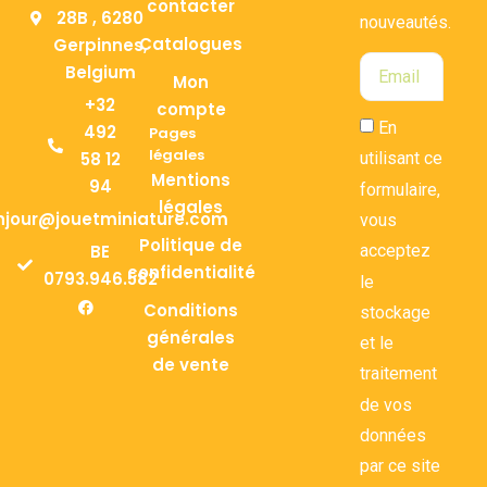
contacter
28B , 6280
nouveautés.
Catalogues
Gerpinnes,
Belgium
Mon
+32
compte
En
492
Pages
légales
58 12
utilisant ce
Mentions
94
formulaire,
légales
njour@jouetminiature.com
vous
Politique de
BE
acceptez
confidentialité
0793.946.582
le
Conditions
stockage
générales
et le
de vente
traitement
de vos
données
par ce site