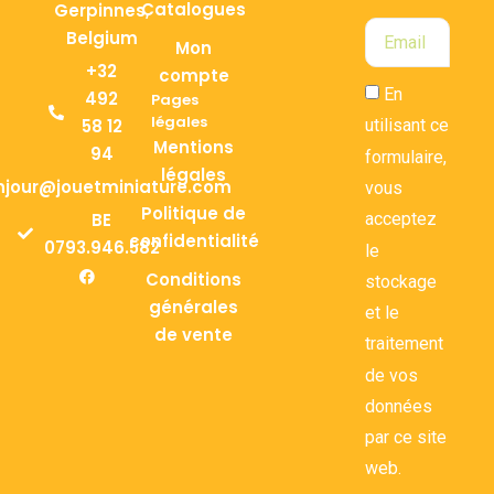
Catalogues
Gerpinnes,
Belgium
Mon
+32
compte
En
492
Pages
légales
58 12
utilisant ce
Mentions
94
formulaire,
légales
njour@jouetminiature.com
vous
Politique de
BE
acceptez
confidentialité
0793.946.582
le
Conditions
stockage
générales
et le
de vente
traitement
de vos
données
par ce site
web.