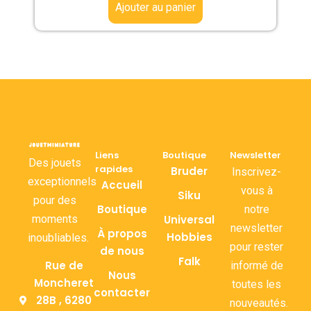
Ajouter au panier
Liens
Boutique
Newsletter
Des jouets
rapides
Bruder
Inscrivez-
exceptionnels
Accueil
vous à
Siku
pour des
Boutique
notre
moments
Universal
newsletter
À propos
Hobbies
inoubliables.
pour rester
de nous
Falk
Rue de
informé de
Nous
Moncheret
toutes les
contacter
28B , 6280
nouveautés.