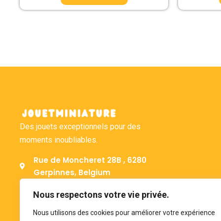
Des jouets exceptionnels pour des
moments inoubliables.
Rue de Moncheret 28B , 6280
Gerpinnes, Belgium
+32 492 58 12 94
Nous respectons votre vie privée.
bonjour@jouetminiature.com
Nous utilisons des cookies pour améliorer votre expérience
BE 0793.946.582