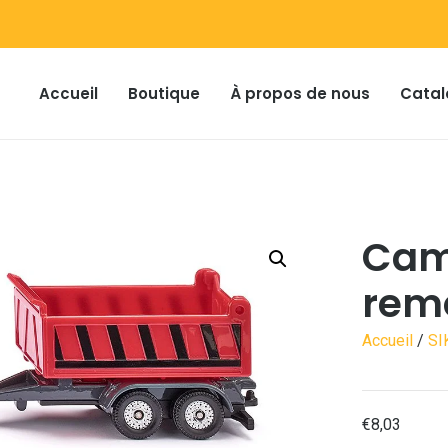
Accueil
Boutique
À propos de nous
Catal
Cam
rem
Accueil
/
SI
€
8,03