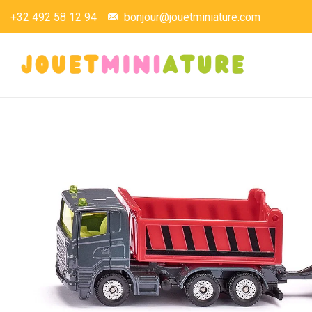
+32 492 58 12 94
bonjour@jouetminiature.com