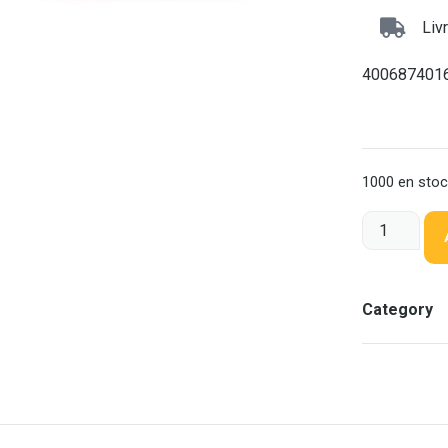
Liv
400687401
1000 en sto
Category