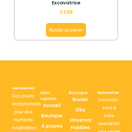
Excavatrice
€
3,68
Ajouter au panier
Liens
Boutique
Newsletter
Des jouets
rapides
Bruder
Inscrivez-
exceptionnels
Accueil
vous à
Siku
pour des
Boutique
notre
moments
Universal
newsletter
À propos
Hobbies
inoubliables.
pour rester