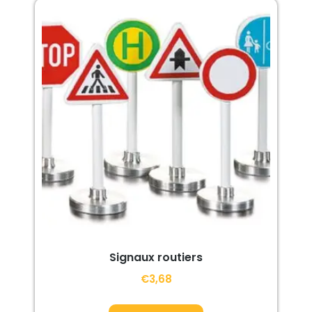
Signaux routiers
€
3,68