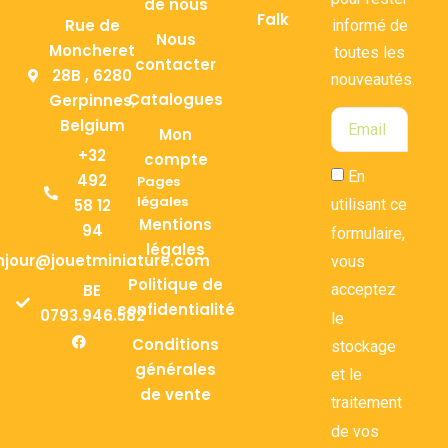
de nous
Falk
Rue de
informé de
Nous
Moncheret
toutes les
contacter
28B , 6280
nouveautés.
Catalogues
Gerpinnes,
Belgium
Mon
+32
compte
En
492
Pages
légales
58 12
utilisant ce
Mentions
94
formulaire,
légales
njour@jouetminiature.com
vous
Politique de
BE
acceptez
confidentialité
0793.946.582
le
Conditions
stockage
générales
et le
de vente
traitement
de vos