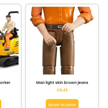
orker
Man light skin brown jeans
€
9,45
Ajouter au panier