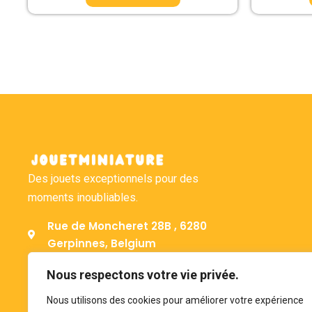
Des jouets exceptionnels pour des
moments inoubliables.
Rue de Moncheret 28B , 6280
Gerpinnes, Belgium
+32 492 58 12 94
Nous respectons votre vie privée.
bonjour@jouetminiature.com
Nous utilisons des cookies pour améliorer votre expérience
BE 0793.946.582