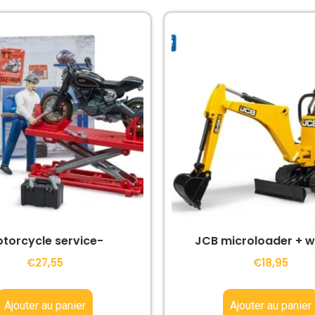
torcycle service-
JCB microloader + w
€
27,55
€
18,95
Ajouter au panier
Ajouter au panier