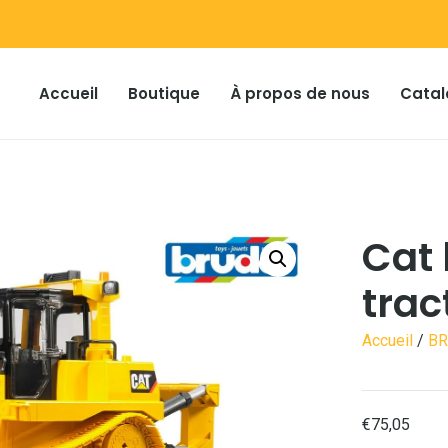
Accueil
Boutique
À propos de nous
Catal
Cat 
trac
Accueil
/
B
€
75,05