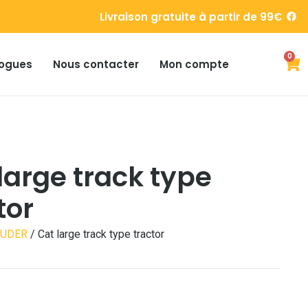
Livraison gratuite à partir de 99€
0
ogues
Nous contacter
Mon compte
large track type
tor
RUDER
/ Cat large track type tractor