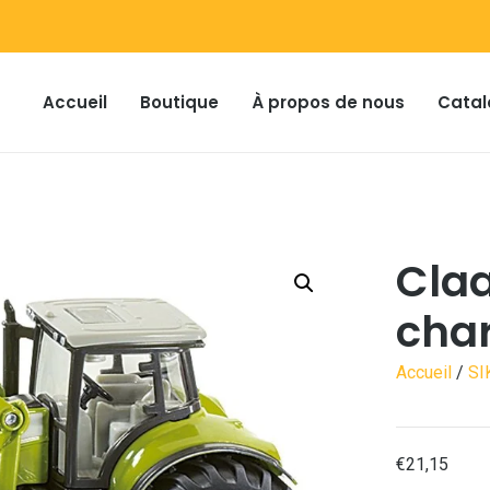
Accueil
Boutique
À propos de nous
Catal
Claa
char
Accueil
/
SI
€
21,15