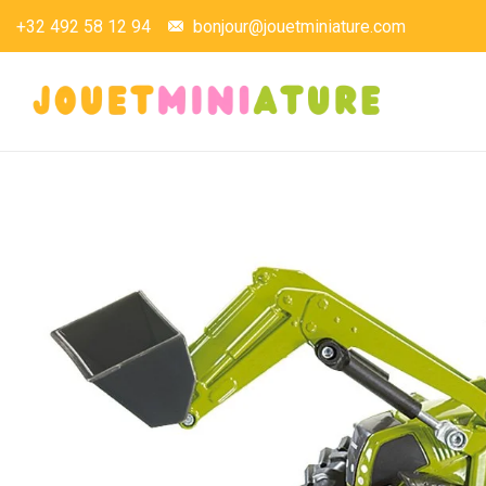
+32 492 58 12 94
bonjour@jouetminiature.com