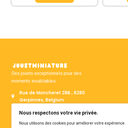
Des jouets exceptionnels pour des
moments inoubliables.
Rue de Moncheret 28B , 6280
Gerpinnes, Belgium
+32 492 58 12 94
Nous respectons votre vie privée.
bonjour@jouetminiature.com
Nous utilisons des cookies pour améliorer votre expérience
BE 0793.946.582