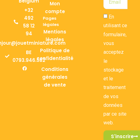
Belgium
Mon
+32
compte
En
492
Pages
légales
58 12
utilisant ce
Mentions
94
formulaire,
légales
njour@jouetminiature.com
vous
Politique de
BE
acceptez
confidentialité
0793.946.582
le
Conditions
stockage
générales
et le
de vente
traitement
de vos
données
par ce site
web.
S'inscrire