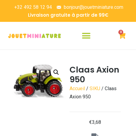
+32 492 58 12 94
bonjour@jouetminiature.com
Livraison gratuite à partir de 99€
0
Claas Axion
950
Accueil
/
SIKU
/ Claas
Axion 950
€
3,68