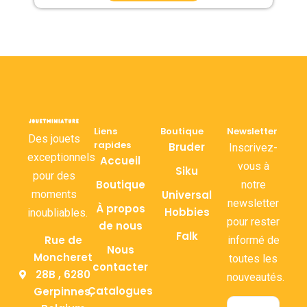
Liens
Boutique
Newsletter
Des jouets
rapides
Bruder
Inscrivez-
exceptionnels
Accueil
vous à
Siku
pour des
Boutique
notre
moments
Universal
newsletter
À propos
Hobbies
inoubliables.
pour rester
de nous
Falk
Rue de
informé de
Nous
Moncheret
toutes les
contacter
28B , 6280
nouveautés.
Catalogues
Gerpinnes,