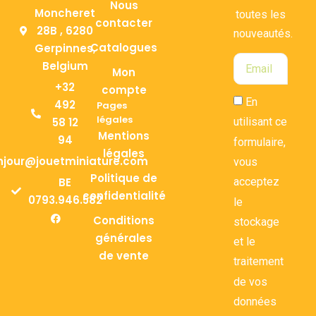
Nous
Moncheret
toutes les
contacter
28B , 6280
nouveautés.
Catalogues
Gerpinnes,
Belgium
Mon
+32
compte
En
492
Pages
légales
58 12
utilisant ce
Mentions
94
formulaire,
légales
njour@jouetminiature.com
vous
Politique de
BE
acceptez
confidentialité
0793.946.582
le
Conditions
stockage
générales
et le
de vente
traitement
de vos
données