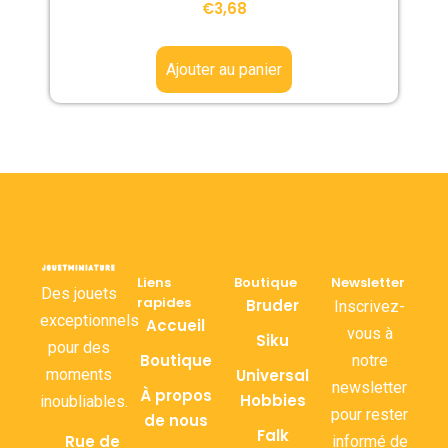
€
3,68
Ajouter au panier
Liens
Boutique
Newsletter
Des jouets
rapides
Bruder
Inscrivez-
exceptionnels
Accueil
vous à
Siku
pour des
Boutique
notre
moments
Universal
newsletter
À propos
Hobbies
inoubliables.
pour rester
de nous
Falk
Rue de
informé de