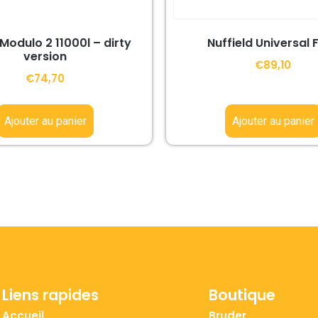
Modulo 2 11000l – dirty
Nuffield Universal 
version
€
89,10
€
74,70
Ajouter au panier
Ajouter au panier
Liens rapides
Boutique
Accueil
Bruder