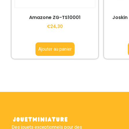
Amazone ZG-TS10001
Joskin 
€
24,30
Ajouter au panier
Des jouets exceptionnels pour des