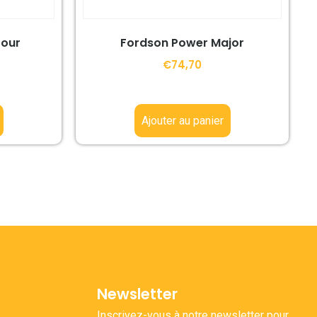
Four
Fordson Power Major
€
74,70
Ajouter au panier
Newsletter
Inscrivez-vous à notre newsletter pour