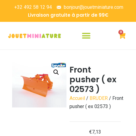
+32 492 58 12 94
bonjour@jouetminiature.com
Livraison gratuite à partir de 99€
0
Front
pusher ( ex
02573 )
Accueil
/
BRUDER
/ Front
pusher ( ex 02573 )
€
7,13