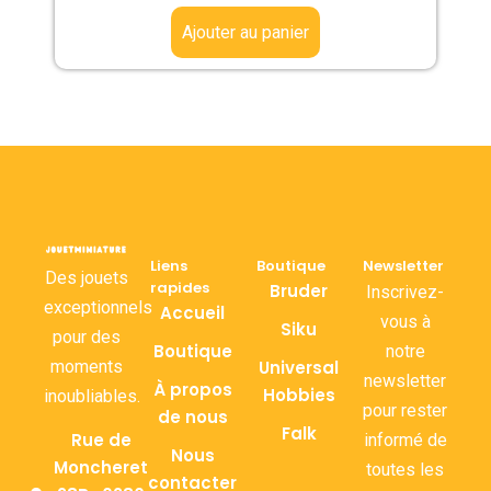
Ajouter au panier
Liens
Boutique
Newsletter
Des jouets
rapides
Bruder
Inscrivez-
exceptionnels
Accueil
vous à
Siku
pour des
Boutique
notre
moments
Universal
newsletter
À propos
Hobbies
inoubliables.
pour rester
de nous
Falk
Rue de
informé de
Nous
Moncheret
toutes les
contacter