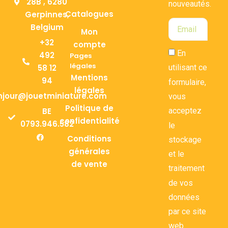
28B , 6280
nouveautés.
Catalogues
Gerpinnes,
Belgium
Mon
+32
compte
En
492
Pages
légales
58 12
utilisant ce
Mentions
94
formulaire,
légales
njour@jouetminiature.com
vous
Politique de
BE
acceptez
confidentialité
0793.946.582
le
Conditions
stockage
générales
et le
de vente
traitement
de vos
données
par ce site
web.