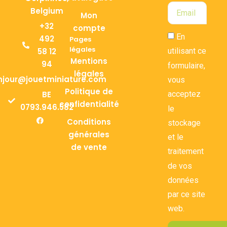
Belgium
Mon
+32
compte
En
492
Pages
légales
58 12
utilisant ce
Mentions
94
formulaire,
légales
njour@jouetminiature.com
vous
Politique de
BE
acceptez
confidentialité
0793.946.582
le
Conditions
stockage
générales
et le
de vente
traitement
de vos
données
par ce site
web.