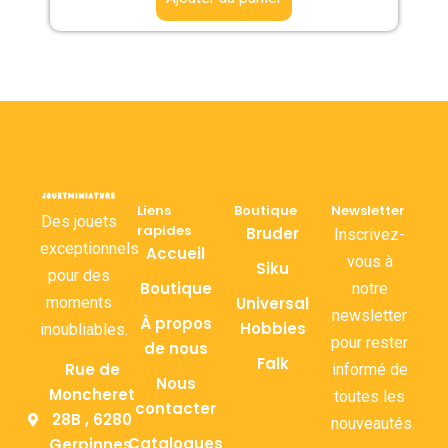
Liens
Boutique
Newsletter
Des jouets
rapides
Bruder
Inscrivez-
exceptionnels
Accueil
vous à
Siku
pour des
Boutique
notre
moments
Universal
newsletter
À propos
Hobbies
inoubliables.
pour rester
de nous
Falk
Rue de
informé de
Nous
Moncheret
toutes les
contacter
28B , 6280
nouveautés.
Catalogues
Gerpinnes,