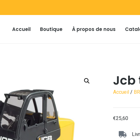
Accueil
Boutique
À propos de nous
Catal
Jcb 
Accueil
/
B
€
25,60
Liv