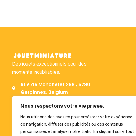
Des jouets exceptionnels pour des
moments inoubliables.
Rue de Moncheret 28B , 6280
Gerpinnes, Belgium
+32 492 58 12 94
Nous respectons votre vie privée.
bonjour@jouetminiature.com
Nous utilisons des cookies pour améliorer votre expérience
BE 0793.946.582
de navigation, diffuser des publicités ou des contenus
personnalisés et analyser notre trafic. En cliquant sur « Tout