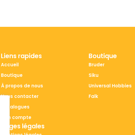
Liens rapides
Boutique
Accueil
Bruder
Boutique
Siku
À propos de nous
Universal Hobbies
Nous contacter
Falk
Catalogues
Mon compte
Pages légales
Mentions légales