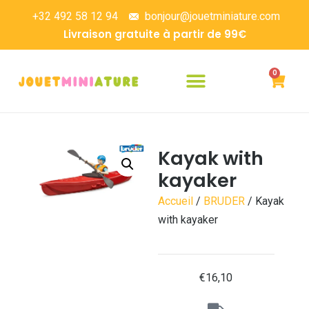
+32 492 58 12 94
bonjour@jouetminiature.com
Livraison gratuite à partir de 99€
0
Kayak with
kayaker
Accueil
/
BRUDER
/ Kayak
with kayaker
€
16,10