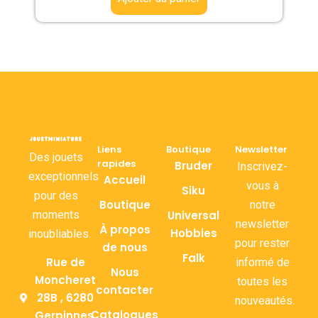
Liens
Boutique
Newsletter
Des jouets
rapides
Bruder
Inscrivez-
exceptionnels
Accueil
vous à
Siku
pour des
Boutique
notre
moments
Universal
newsletter
À propos
Hobbies
inoubliables.
pour rester
de nous
Falk
Rue de
informé de
Nous
Moncheret
toutes les
contacter
28B , 6280
nouveautés.
Catalogues
Gerpinnes,