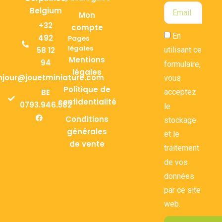
Belgium
Mon
+32
compte
En
492
Pages
légales
58 12
utilisant ce
Mentions
94
formulaire,
légales
njour@jouetminiature.com
vous
Politique de
BE
acceptez
confidentialité
0793.946.582
le
Conditions
stockage
générales
et le
de vente
traitement
de vos
données
par ce site
web.