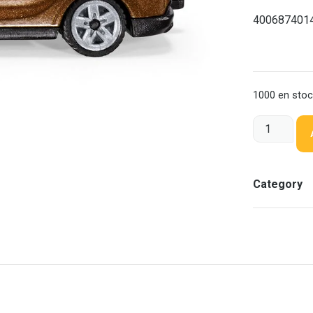
400687401
1000 en sto
Category