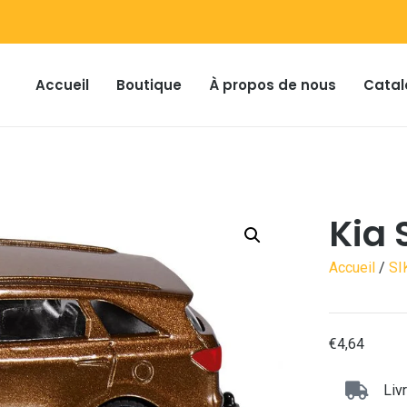
Accueil
Boutique
À propos de nous
Catal
Kia 
Accueil
/
SI
€
4,64
Liv