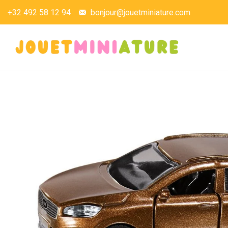
+32 492 58 12 94
bonjour@jouetminiature.com