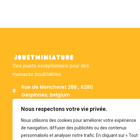
Des jouets exceptionnels pour des
moments inoubliables.
Rue de Moncheret 28B , 6280
Gerpinnes, Belgium
+32 492 58 12 94
Nous respectons votre vie privée.
bonjour@jouetminiature.com
Nous utilisons des cookies pour améliorer votre expérience
BE 0793.946.582
de navigation, diffuser des publicités ou des contenus
personnalisés et analyser notre trafic. En cliquant sur « Tout