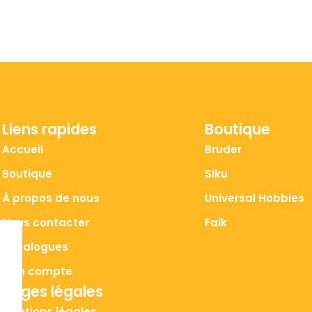
Liens rapides
Boutique
Accueil
Bruder
Boutique
Siku
À propos de nous
Universal Hobbies
Nous contacter
Falk
Catalogues
Mon compte
Pages légales
Mentions légales