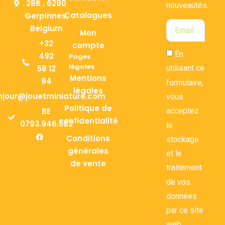
28B , 6280
nouveautés.
Catalogues
Gerpinnes,
Belgium
Mon
+32
compte
En
492
Pages
légales
58 12
utilisant ce
Mentions
94
formulaire,
légales
njour@jouetminiature.com
vous
Politique de
BE
acceptez
confidentialité
0793.946.582
le
Conditions
stockage
générales
et le
de vente
traitement
de vos
données
par ce site
web.