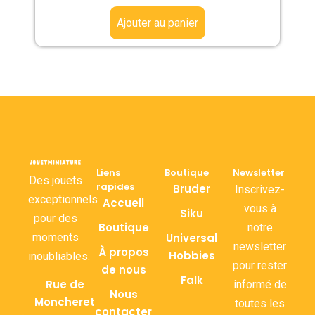
Ajouter au panier
Liens
Boutique
Newsletter
Des jouets
rapides
Bruder
Inscrivez-
exceptionnels
Accueil
vous à
Siku
pour des
Boutique
notre
moments
Universal
newsletter
À propos
Hobbies
inoubliables.
pour rester
de nous
Falk
Rue de
informé de
Nous
Moncheret
toutes les
contacter