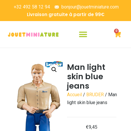
+32 492 58 12 94
bonjour@jouetminiature.com
Livraison gratuite à partir de 99€
0
Man light
skin blue
jeans
Accueil
/
BRUDER
/ Man
light skin blue jeans
€
9,45