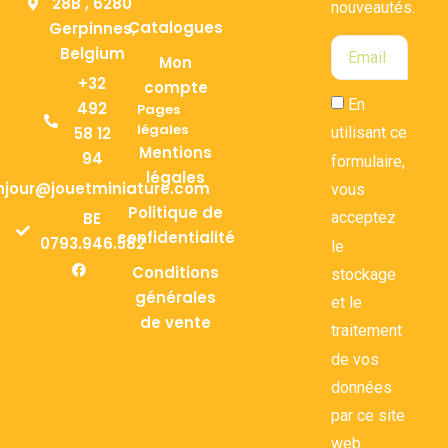
28B , 6280
nouveautés.
Catalogues
Gerpinnes,
Belgium
Mon
+32
compte
En
492
Pages
légales
58 12
utilisant ce
Mentions
94
formulaire,
légales
njour@jouetminiature.com
vous
Politique de
BE
acceptez
confidentialité
0793.946.582
le
Conditions
stockage
générales
et le
de vente
traitement
de vos
données
par ce site
web.