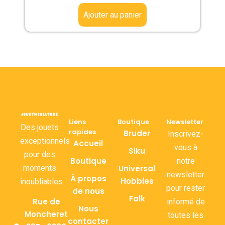
Ajouter au panier
Liens
Boutique
Newsletter
Des jouets
rapides
Bruder
Inscrivez-
exceptionnels
Accueil
vous à
Siku
pour des
Boutique
notre
moments
Universal
newsletter
À propos
Hobbies
inoubliables.
pour rester
de nous
Falk
Rue de
informé de
Nous
Moncheret
toutes les
contacter