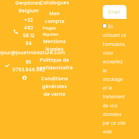
Catalogues
Gerpinnes,
Belgium
Mon
+32
compte
En
492
Pages
légales
58 12
utilisant ce
Mentions
94
formulaire,
légales
njour@jouetminiature.com
vous
Politique de
BE
acceptez
confidentialité
0793.946.582
le
Conditions
stockage
générales
et le
de vente
traitement
de vos
données
par ce site
web.