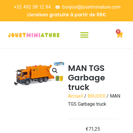
+32 492 58 12 94
bonjour@jouetminiature.com
Livraison gratuite à partir de 99€
0
MAN TGS
Garbage
truck
Accueil
/
BRUDER
/ MAN
TGS Garbage truck
€
71,25