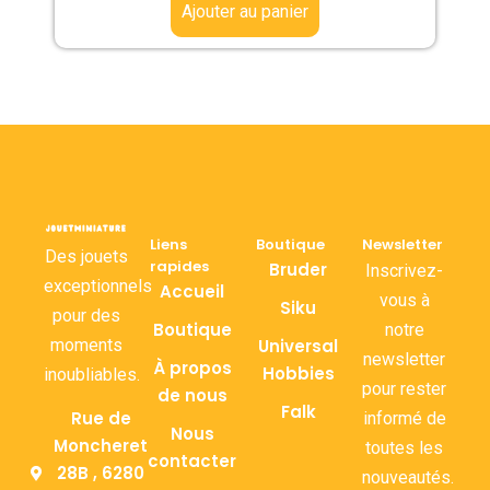
Ajouter au panier
Liens
Boutique
Newsletter
Des jouets
rapides
Bruder
Inscrivez-
exceptionnels
Accueil
vous à
Siku
pour des
Boutique
notre
moments
Universal
newsletter
À propos
Hobbies
inoubliables.
pour rester
de nous
Falk
Rue de
informé de
Nous
Moncheret
toutes les
contacter
28B , 6280
nouveautés.