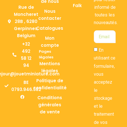
de nous
Falk
Rue de
informé de
Nous
Moncheret
toutes les
contacter
28B , 6280
nouveautés.
Catalogues
Gerpinnes,
Belgium
Mon
+32
compte
En
492
Pages
légales
58 12
utilisant ce
Mentions
94
formulaire,
légales
njour@jouetminiature.com
vous
Politique de
BE
acceptez
confidentialité
0793.946.582
le
Conditions
stockage
générales
et le
de vente
traitement
de vos