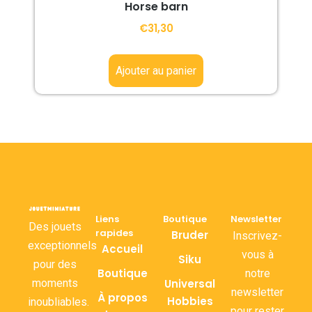
Horse barn
€
31,30
Ajouter au panier
Liens
Boutique
Newsletter
Des jouets
rapides
Bruder
Inscrivez-
exceptionnels
Accueil
vous à
Siku
pour des
Boutique
notre
moments
Universal
newsletter
À propos
Hobbies
inoubliables.
pour rester