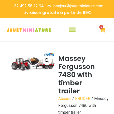
+32 492 58 12 94
bonjour@jouetminiature.com
Livraison gratuite à partir de 99€
0
Massey
Fergusson
7480 with
timber
trailer
Accueil
/
BRUDER
/ Massey
Fergusson 7480 with
timber trailer