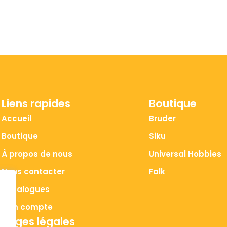
Liens rapides
Boutique
Accueil
Bruder
Boutique
Siku
À propos de nous
Universal Hobbies
Nous contacter
Falk
Catalogues
Mon compte
Pages légales