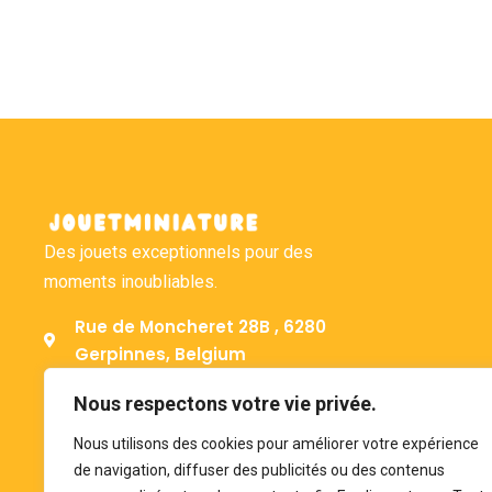
Des jouets exceptionnels pour des
moments inoubliables.
Rue de Moncheret 28B , 6280
Gerpinnes, Belgium
+32 492 58 12 94
Nous respectons votre vie privée.
bonjour@jouetminiature.com
Nous utilisons des cookies pour améliorer votre expérience
BE 0793.946.582
de navigation, diffuser des publicités ou des contenus