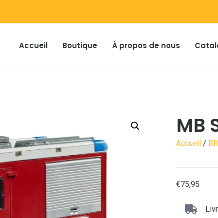
Accueil
Boutique
À propos de nous
Catal
MB S
Accueil
/
B
€
75,95
Liv