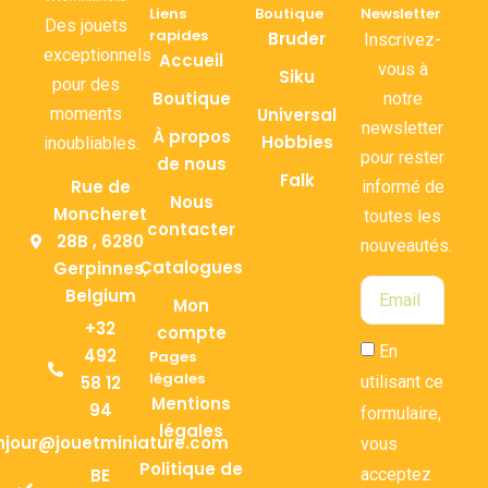
Liens
Boutique
Newsletter
Des jouets
rapides
Bruder
Inscrivez-
exceptionnels
Accueil
vous à
Siku
pour des
Boutique
notre
moments
Universal
newsletter
À propos
Hobbies
inoubliables.
pour rester
de nous
Falk
Rue de
informé de
Nous
Moncheret
toutes les
contacter
28B , 6280
nouveautés.
Catalogues
Gerpinnes,
Belgium
Mon
+32
compte
En
492
Pages
légales
58 12
utilisant ce
Mentions
94
formulaire,
légales
njour@jouetminiature.com
vous
Politique de
BE
acceptez