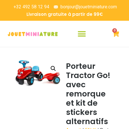
+32 492 58 12 94
bonjour@jouetminiature.com
Livraison gratuite à partir de 99€
0
Porteur
Tractor Go!
avec
remorque
et kit de
stickers
alternatifs