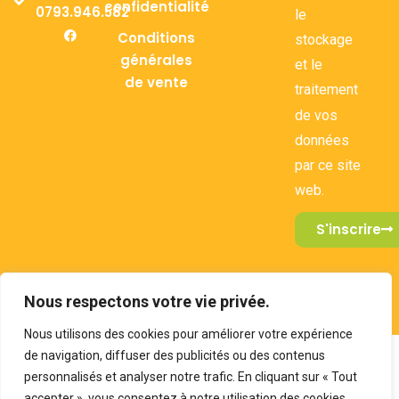
confidentialité
0793.946.582
le
Conditions
stockage
générales
et le
de vente
traitement
de vos
données
par ce site
web.
S'inscrire
Nous respectons votre vie privée.
2026 Design by e-comeo
Nous utilisons des cookies pour améliorer votre expérience
de navigation, diffuser des publicités ou des contenus
personnalisés et analyser notre trafic. En cliquant sur « Tout
accepter », vous consentez à notre utilisation des cookies.