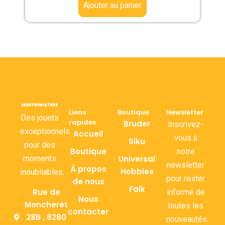
Ajouter au panier
Liens
Boutique
Newsletter
Des jouets
rapides
Bruder
Inscrivez-
exceptionnels
Accueil
vous à
Siku
pour des
Boutique
notre
moments
Universal
newsletter
À propos
Hobbies
inoubliables.
pour rester
de nous
Falk
Rue de
informé de
Nous
Moncheret
toutes les
contacter
28B , 6280
nouveautés.