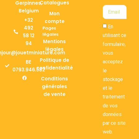
Catalogues
Gerpinnes,
Belgium
Mon
+32
compte
En
492
Pages
légales
58 12
utilisant ce
Mentions
94
formulaire,
légales
njour@jouetminiature.com
vous
Politique de
BE
acceptez
confidentialité
0793.946.582
le
Conditions
stockage
générales
et le
de vente
traitement
de vos
données
par ce site
web.