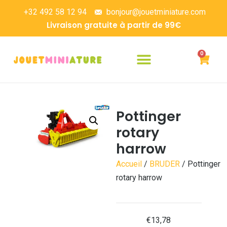
+32 492 58 12 94
bonjour@jouetminiature.com
Livraison gratuite à partir de 99€
0
Pottinger
rotary
harrow
Accueil
/
BRUDER
/ Pottinger
rotary harrow
€
13,78