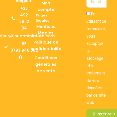
Belgium
Mon
+32
compte
En
492
Pages
légales
58 12
utilisant ce
Mentions
94
formulaire,
légales
njour@jouetminiature.com
vous
Politique de
BE
acceptez
confidentialité
0793.946.582
le
Conditions
stockage
générales
et le
de vente
traitement
de vos
données
par ce site
web.
S'inscrire