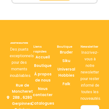
Liens
Boutique
Newsletter
Des jouets
rapides
Bruder
Inscrivez-
exceptionnels
Accueil
vous à
Siku
pour des
Boutique
notre
moments
Universal
newsletter
À propos
Hobbies
inoubliables.
pour rester
de nous
Falk
Rue de
informé de
Nous
Moncheret
toutes les
contacter
28B , 6280
nouveautés.
Catalogues
Gerpinnes,