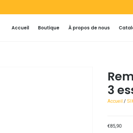
Accueil
Boutique
À propos de nous
Catal
Rem
3 es
Accueil
/
SI
€
85,90