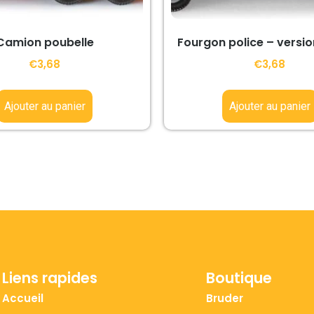
Camion poubelle
Fourgon police – versi
€
3,68
€
3,68
Ajouter au panier
Ajouter au panier
Liens rapides
Boutique
Accueil
Bruder