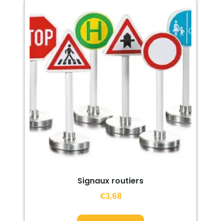
Signaux routiers
€
3,68