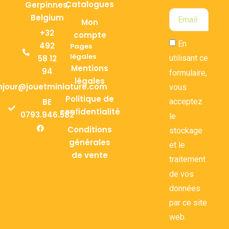
Catalogues
Gerpinnes,
Belgium
Mon
+32
compte
En
492
Pages
légales
58 12
utilisant ce
Mentions
94
formulaire,
légales
njour@jouetminiature.com
vous
Politique de
BE
acceptez
confidentialité
0793.946.582
le
Conditions
stockage
générales
et le
de vente
traitement
de vos
données
par ce site
web.