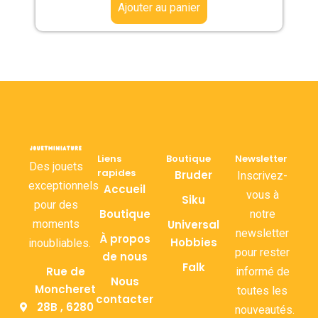
Ajouter au panier
Liens
Boutique
Newsletter
Des jouets
rapides
Bruder
Inscrivez-
exceptionnels
Accueil
vous à
Siku
pour des
Boutique
notre
moments
Universal
newsletter
À propos
Hobbies
inoubliables.
pour rester
de nous
Falk
Rue de
informé de
Nous
Moncheret
toutes les
contacter
28B , 6280
nouveautés.