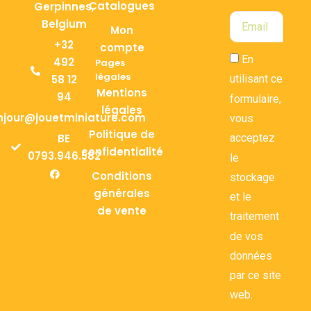
Catalogues
Gerpinnes,
Belgium
Mon
+32
compte
En
492
Pages
légales
58 12
utilisant ce
Mentions
94
formulaire,
légales
njour@jouetminiature.com
vous
Politique de
BE
acceptez
confidentialité
0793.946.582
le
Conditions
stockage
générales
et le
de vente
traitement
de vos
données
par ce site
web.