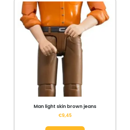
Man light skin brown jeans
€
9,45