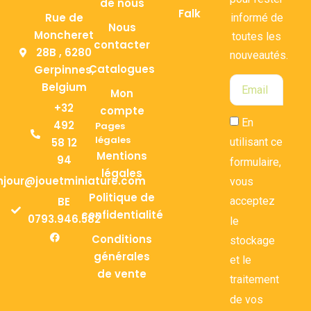
de nous
Falk
Rue de
informé de
Nous
Moncheret
toutes les
contacter
28B , 6280
nouveautés.
Catalogues
Gerpinnes,
Belgium
Mon
+32
compte
En
492
Pages
légales
58 12
utilisant ce
Mentions
94
formulaire,
légales
njour@jouetminiature.com
vous
Politique de
BE
acceptez
confidentialité
0793.946.582
le
Conditions
stockage
générales
et le
de vente
traitement
de vos