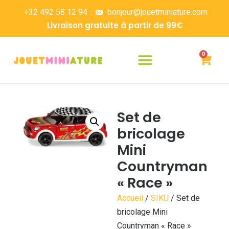
+32 492 58 12 94
bonjour@jouetminiature.com
Livraison gratuite à partir de 99€
0
Set de
bricolage
Mini
Countryman
« Race »
Accueil
/
SIKU
/ Set de
bricolage Mini
Countryman « Race »