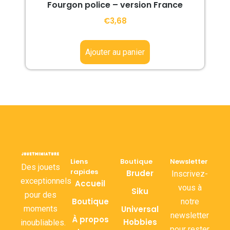
Fourgon police – version France
€
3,68
Ajouter au panier
Liens
Boutique
Newsletter
Des jouets
rapides
Bruder
Inscrivez-
exceptionnels
Accueil
vous à
Siku
pour des
Boutique
notre
moments
Universal
newsletter
À propos
Hobbies
inoubliables.
pour rester