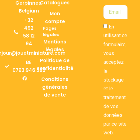
Catalogues
Gerpinnes,
Belgium
Mon
+32
compte
En
492
Pages
légales
58 12
utilisant ce
Mentions
94
formulaire,
légales
njour@jouetminiature.com
vous
Politique de
BE
acceptez
confidentialité
0793.946.582
le
Conditions
stockage
générales
et le
de vente
traitement
de vos
données
par ce site
web.