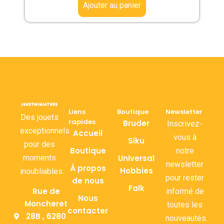
Ajouter au panier
Liens
Boutique
Newsletter
Des jouets
rapides
Bruder
Inscrivez-
exceptionnels
Accueil
vous à
Siku
pour des
Boutique
notre
moments
Universal
newsletter
À propos
Hobbies
inoubliables.
pour rester
de nous
Falk
Rue de
informé de
Nous
Moncheret
toutes les
contacter
28B , 6280
nouveautés.