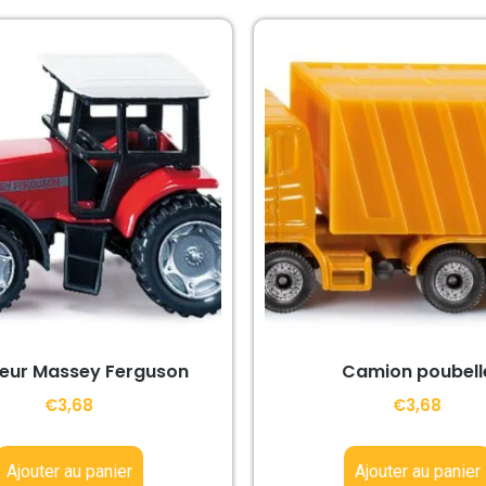
eur Massey Ferguson
Camion poubell
€
3,68
€
3,68
Ajouter au panier
Ajouter au panier