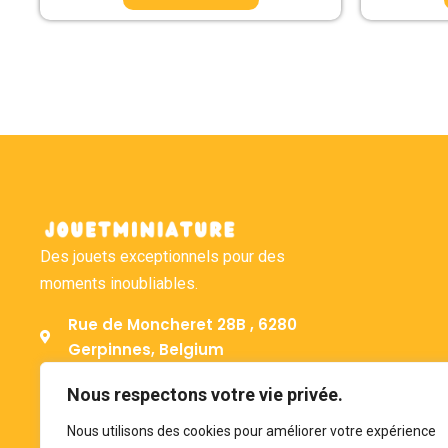
Des jouets exceptionnels pour des
moments inoubliables.
Rue de Moncheret 28B , 6280
Gerpinnes, Belgium
+32 492 58 12 94
Nous respectons votre vie privée.
bonjour@jouetminiature.com
Nous utilisons des cookies pour améliorer votre expérience
BE 0793.946.582