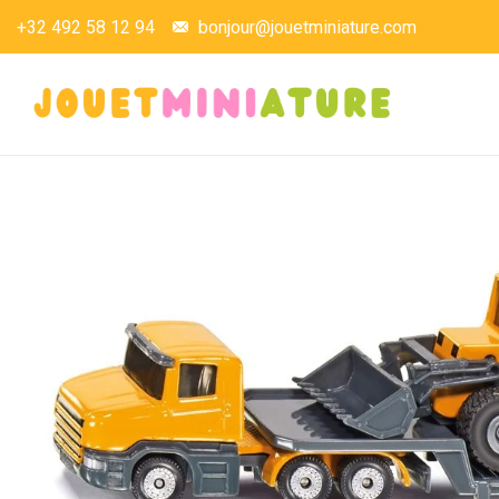
+32 492 58 12 94
bonjour@jouetminiature.com