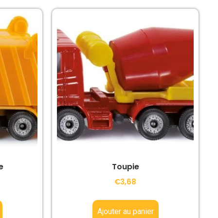
e
Toupie
€
3,68
Ajouter au panier