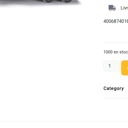
Liv
400687401
1000 en sto
Category