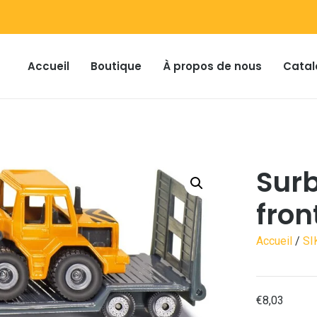
Accueil
Boutique
À propos de nous
Catal
Surb
fron
Accueil
/
SI
€
8,03