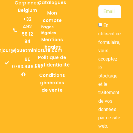
Catalogues
Gerpinnes,
Belgium
Mon
+32
compte
En
492
Pages
légales
58 12
utilisant ce
Mentions
94
formulaire,
légales
njour@jouetminiature.com
vous
Politique de
BE
acceptez
confidentialité
0793.946.582
le
Conditions
stockage
générales
et le
de vente
traitement
de vos
données
par ce site
web.