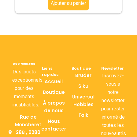
Ajouter au panier
Liens
Boutique
Newsletter
Des jouets
rapides
Bruder
Inscrivez-
exceptionnels
Accueil
vous à
Siku
pour des
Boutique
notre
moments
Universal
newsletter
À propos
Hobbies
inoubliables.
pour rester
de nous
Falk
Rue de
informé de
Nous
Moncheret
toutes les
contacter
28B , 6280
nouveautés.