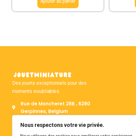
Ajouter au panier
Des jouets exceptionnels pour des
moments inoubliables.
Rue de Moncheret 28B , 6280
Gerpinnes, Belgium
+32 492 58 12 94
Nous respectons votre vie privée.
bonjour@jouetminiature.com