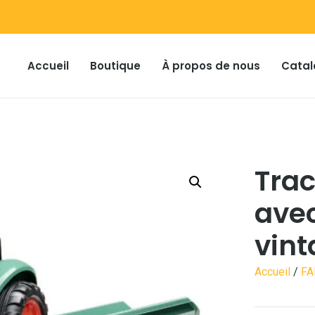
Accueil
Boutique
À propos de nous
Catal
Trac
avec
vin
Accueil
/
FA