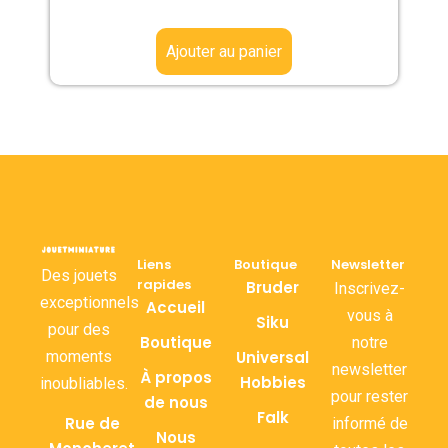
Ajouter au panier
Liens
Boutique
Newsletter
Des jouets
rapides
Bruder
Inscrivez-
exceptionnels
Accueil
vous à
Siku
pour des
Boutique
notre
moments
Universal
newsletter
À propos
Hobbies
inoubliables.
pour rester
de nous
Falk
Rue de
informé de
Nous