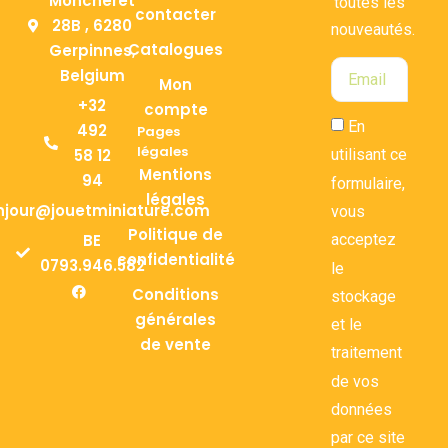
Moncheret
toutes les
contacter
28B , 6280
nouveautés.
Catalogues
Gerpinnes,
Belgium
Mon
+32
compte
En
492
Pages
légales
58 12
utilisant ce
Mentions
94
formulaire,
légales
njour@jouetminiature.com
vous
Politique de
BE
acceptez
confidentialité
0793.946.582
le
Conditions
stockage
générales
et le
de vente
traitement
de vos
données
par ce site