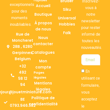
rapides
Bruder
Inscrivez-
exceptionnels
Accueil
vous à
Siku
pour des
Boutique
notre
moments
Universal
newsletter
À propos
Hobbies
inoubliables.
pour rester
de nous
Falk
Rue de
informé de
Nous
Moncheret
toutes les
contacter
28B , 6280
nouveautés.
Catalogues
Gerpinnes,
Belgium
Mon
+32
compte
En
492
Pages
légales
58 12
utilisant ce
Mentions
94
formulaire,
légales
njour@jouetminiature.com
vous
Politique de
BE
acceptez
confidentialité
0793.946.582
le