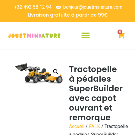
+32 492 58 12 94
bonjour@jouetminiature.com
Livraison gratuite à partir de 99€
0
Tractopelle
à pédales
SuperBuilder
avec capot
ouvrant et
remorque
Accueil
/
FALK
/ Tractopelle
à pédales SuperBuilder