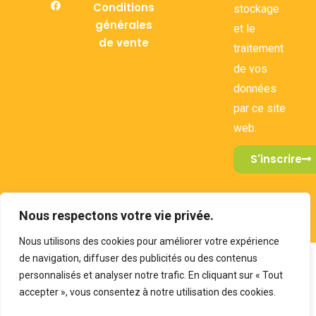
Conditions
stockage
générales
et le
de vente
traitement
de vos
données
par ce site
web.
S'inscrire
Nous respectons votre vie privée.
2026 Design by e-comeo
Nous utilisons des cookies pour améliorer votre expérience
de navigation, diffuser des publicités ou des contenus
personnalisés et analyser notre trafic. En cliquant sur « Tout
accepter », vous consentez à notre utilisation des cookies.