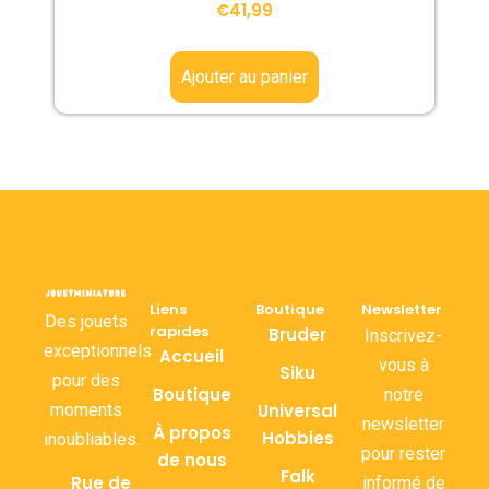
€
41,99
Ajouter au panier
Liens
Boutique
Newsletter
Des jouets
rapides
Bruder
Inscrivez-
exceptionnels
Accueil
vous à
Siku
pour des
Boutique
notre
moments
Universal
newsletter
À propos
Hobbies
inoubliables.
pour rester
de nous
Falk
Rue de
informé de