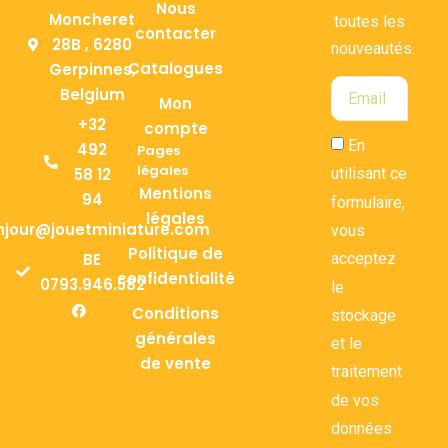
Nous
Moncheret
toutes les
contacter
28B , 6280
nouveautés.
Catalogues
Gerpinnes,
Belgium
Mon
+32
compte
En
492
Pages
légales
58 12
utilisant ce
Mentions
94
formulaire,
légales
njour@jouetminiature.com
vous
Politique de
BE
acceptez
confidentialité
0793.946.582
le
Conditions
stockage
générales
et le
de vente
traitement
de vos
données