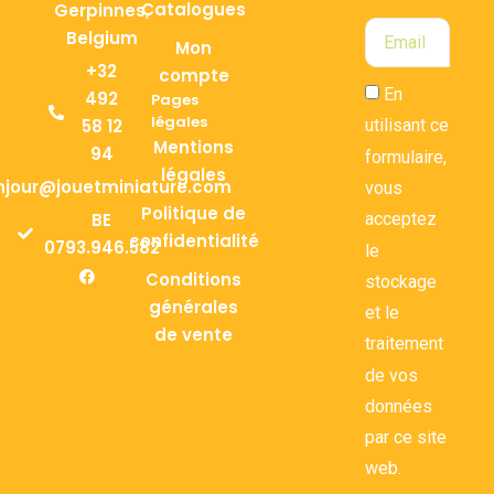
Catalogues
Gerpinnes,
Belgium
Mon
+32
compte
En
492
Pages
légales
58 12
utilisant ce
Mentions
94
formulaire,
légales
njour@jouetminiature.com
vous
Politique de
BE
acceptez
confidentialité
0793.946.582
le
Conditions
stockage
générales
et le
de vente
traitement
de vos
données
par ce site
web.