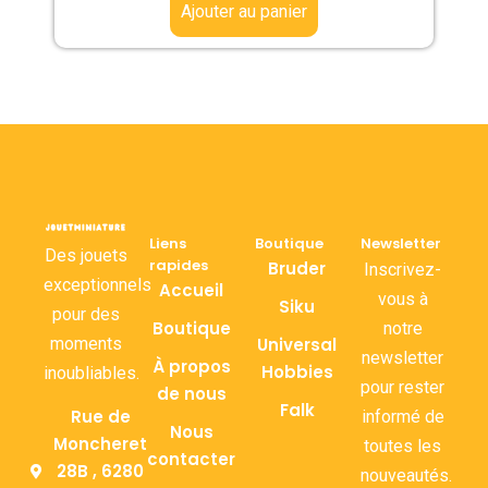
Ajouter au panier
Liens
Boutique
Newsletter
Des jouets
rapides
Bruder
Inscrivez-
exceptionnels
Accueil
vous à
Siku
pour des
Boutique
notre
moments
Universal
newsletter
À propos
Hobbies
inoubliables.
pour rester
de nous
Falk
Rue de
informé de
Nous
Moncheret
toutes les
contacter
28B , 6280
nouveautés.