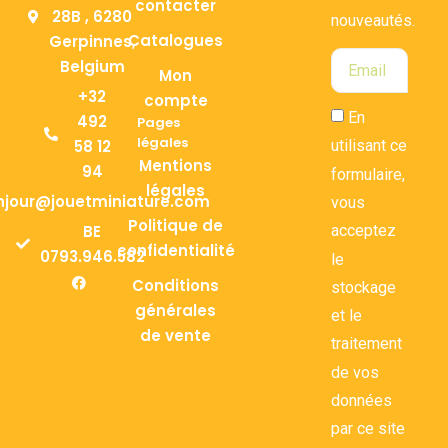
contacter
28B , 6280
nouveautés.
Catalogues
Gerpinnes,
Belgium
Mon
+32
compte
En
492
Pages
légales
58 12
utilisant ce
Mentions
94
formulaire,
légales
njour@jouetminiature.com
vous
Politique de
BE
acceptez
confidentialité
0793.946.582
le
Conditions
stockage
générales
et le
de vente
traitement
de vos
données
par ce site