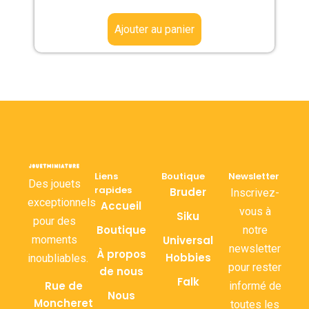
Ajouter au panier
Liens
Boutique
Newsletter
Des jouets
rapides
Bruder
Inscrivez-
exceptionnels
Accueil
vous à
Siku
pour des
Boutique
notre
moments
Universal
newsletter
À propos
Hobbies
inoubliables.
pour rester
de nous
Falk
Rue de
informé de
Nous
Moncheret
toutes les